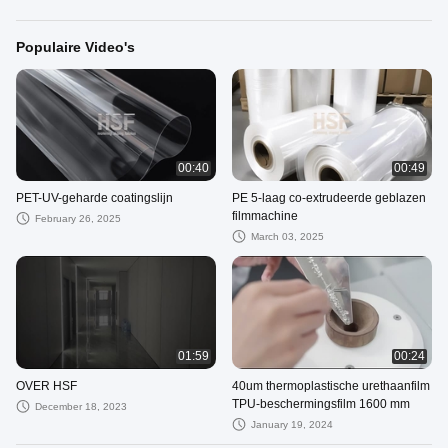
Populaire Video's
00:40
00:49
PET-UV-geharde coatingslijn
PE 5-laag co-extrudeerde geblazen
filmmachine
February 26, 2025
March 03, 2025
01:59
00:24
OVER HSF
40um thermoplastische urethaanfilm
TPU-beschermingsfilm 1600 mm
December 18, 2023
January 19, 2024