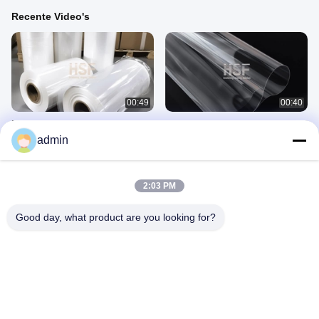
Recente Video's
00:49
00:40
PE 5-laag co-extrudeerde geblazen
PET-UV-geharde coatingslijn
filmmachine
admin
February 26, 2025
March 03, 2025
2:03 PM
Good day, what product are you looking for?
00:24
00:49
50 micron ondoorzichtige, wit
CPP-productielijn
gegoten polypropyleenfolie voor
February 26, 2025
verpakkingen, medische producten,
February 26, 2025
elektronica, drukwerk, banden,
etikettering
Inleiding