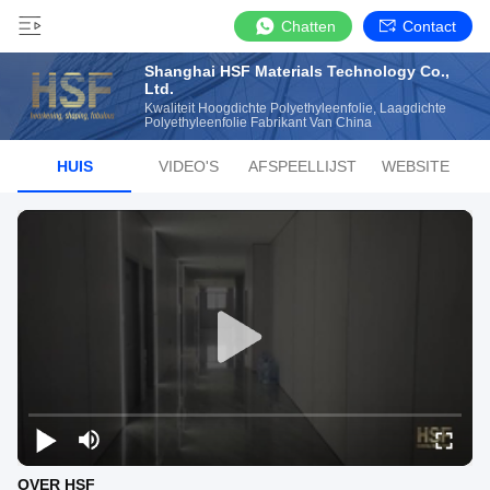
Chatten
Contact
Shanghai HSF Materials Technology Co.,
Ltd.
Kwaliteit Hoogdichte Polyethyleenfolie, Laagdichte
Polyethyleenfolie Fabrikant Van China
HUIS
VIDEO'S
AFSPEELLIJST
WEBSITE
OVER HSF