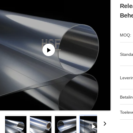
Rele
Behe
MOQ:
Standa
Leveri
Betalin
Toeleve