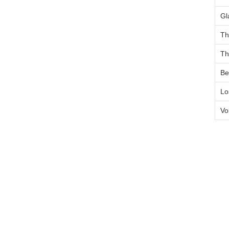
Gl
Th
Th
Be
Lo
Vo