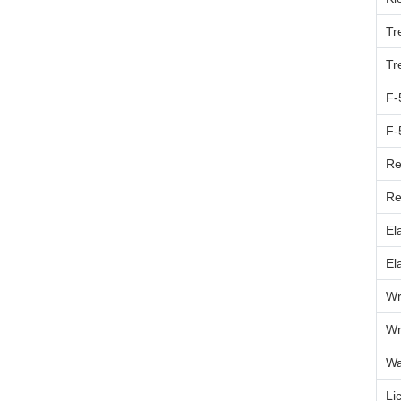
Tr
Tr
F-
F-
Re
Re
El
El
Wr
Wr
W
Li