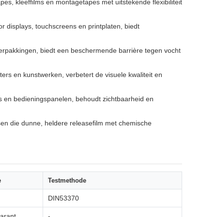
es, kleeffilms en montagetapes met uitstekende flexibiliteit
displays, touchscreens en printplaten, biedt
rverpakkingen, biedt een beschermende barrière tegen vocht
rs en kunstwerken, verbetert de visuele kwaliteit en
 en bedieningspanelen, behoudt zichtbaarheid en
en die dunne, heldere releasefilm met chemische
e
Testmethode
DIN53370
arant
-