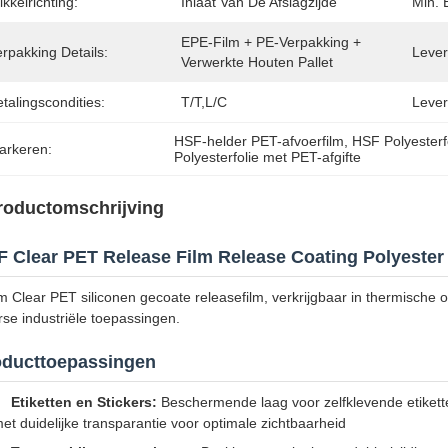
kkelrichting:
Inlaat Van De Afslagzijde
Min. 
EPE-Film + PE-Verpakking + 
rpakking Details:
Levert
Verwerkte Houten Pallet
talingscondities:
T/T,L/C
Lever
HSF-helder PET-afvoerfilm
, 
HSF Polyesterf
arkeren:
Polyesterfolie met PET-afgifte
roductomschrijving
 Clear PET Release Film Release Coating Polyester
 Clear PET siliconen gecoate releasefilm, verkrijgbaar in thermische o
rse industriële toepassingen.
oducttoepassingen
Etiketten en Stickers:
Beschermende laag voor zelfklevende etikette
et duidelijke transparantie voor optimale zichtbaarheid