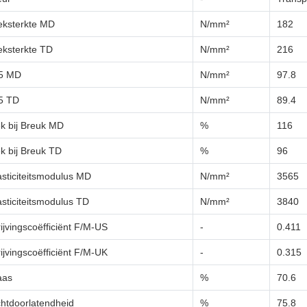
eksterkte MD
N/mm²
182
eksterkte TD
N/mm²
216
5 MD
N/mm²
97.8
5 TD
N/mm²
89.4
k bij Breuk MD
%
116
k bij Breuk TD
%
96
asticiteitsmodulus MD
N/mm²
3565
asticiteitsmodulus TD
N/mm²
3840
ijvingscoëfficiënt F/M-US
-
0.411
ijvingscoëfficiënt F/M-UK
-
0.315
aas
%
70.6
chtdoorlatendheid
%
75.8