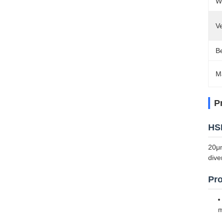
Wi
Ve
Be
M
P
HSF
20μm
dive
Pr
m