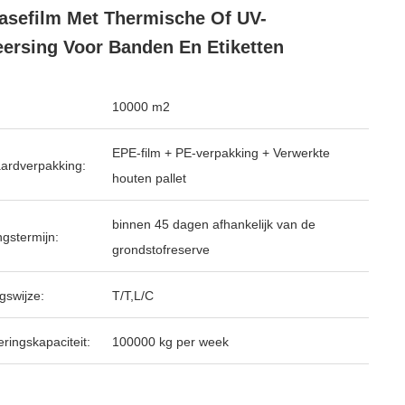
asefilm Met Thermische Of UV-
ersing Voor Banden En Etiketten
10000 m2
EPE-film + PE-verpakking + Verwerkte
ardverpakking:
houten pallet
binnen 45 dagen afhankelijk van de
ngstermijn:
grondstofreserve
gswijze:
T/T,L/C
ringskapaciteit:
100000 kg per week