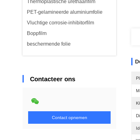
Thermoplastische urethaanfilm
PET-gelamineerde aluminiumfolie
Vluchtige corrosie-inhibitorfilm
Boppfilm
beschermende folie
D
Contacteer ons
P
M
Kl
Di
Contact opnemen
Id