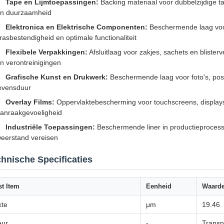
Tape en Lijmtoepassingen:
Backing materiaal voor dubbelzijdige tap
n duurzaamheid
Elektronica en Elektrische Componenten:
Beschermende laag voor 
rasbestendigheid en optimale functionaliteit
Flexibele Verpakkingen:
Afsluitlaag voor zakjes, sachets en bliste
n verontreinigingen
Grafische Kunst en Drukwerk:
Beschermende laag voor foto's, poste
evensduur
Overlay Films:
Oppervlaktebescherming voor touchscreens, displays
anraakgevoeligheid
Industriële Toepassingen:
Beschermende liner in productieprocess
eerstand vereisen
hnische Specificaties
st Item
Eenheid
Waard
kte
μm
19.46
eur
-
Transp