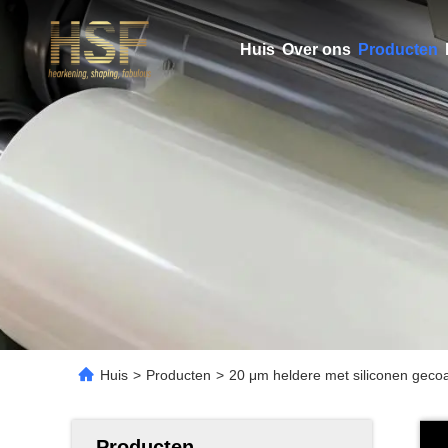
Huis
Over ons
Producten
Huis
>
Producten
>
20 μm heldere met siliconen gecoa
Producten