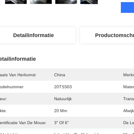
Detailinformatie
Productomschr
etailinformatie
laats Van Herkomst
China
Merk
odelnummer
20TSS03
Mater
eur:
Natuurlijk
Trans
kte:
20 Μm
Afwij
entificatie Van De Mouw:
3" Of 6"
De Le