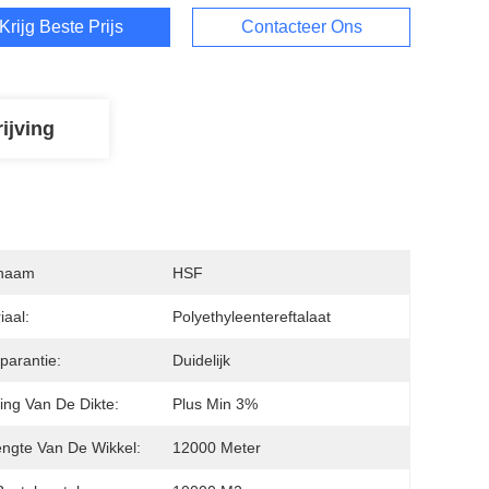
Krijg Beste Prijs
Contacteer Ons
ijving
naam
HSF
iaal:
Polyethyleentereftalaat
parantie:
Duidelijk
king Van De Dikte:
Plus Min 3%
ngte Van De Wikkel:
12000 Meter