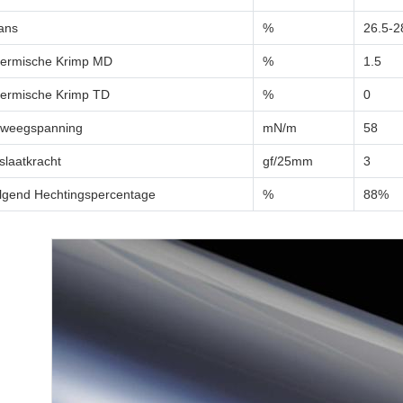
ans
%
26.5-2
ermische Krimp MD
%
1.5
ermische Krimp TD
%
0
weegspanning
mN/m
58
slaatkracht
gf/25mm
3
lgend Hechtingspercentage
%
88%