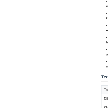
e
k
e
l
a
w
Tec
Te
Di
Kl