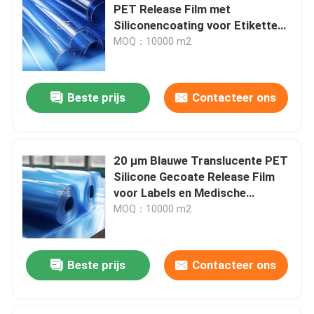
PET Release Film met
Siliconencoating voor Etiketten
en Verpakkingen
MOQ：10000 m2
Beste prijs
Contacteer ons
20 µm Blauwe Translucente PET
Silicone Gecoate Release Film
voor Labels en Medische
Toepassingen
MOQ：10000 m2
Thuis
Beste prijs
Contacteer ons
Producten
Videos