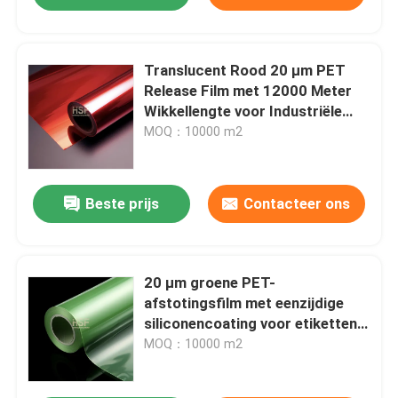
Niet-silicone-aflosfilm
Translucent Rood 20 µm PET
Release Film met 12000 Meter
PVA-film
Wikkellengte voor Industriële
Toepassingen
MOQ：10000 m2
Thermoplastische urethaanfilm
Beste prijs
Contacteer ons
PET-gelamineerde aluminiumfolie
Vluchtige corrosie-inhibitorfilm
20 μm groene PET-
afstotingsfilm met eenzijdige
siliconencoating voor etiketten
Boppfilm
en verpakkingen
MOQ：10000 m2
beschermende folie