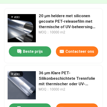
20 μm heldere met siliconen
gecoate PET-releasefilm met
thermische of UV-beheersing
voor banden en etiketten
MOQ：10000 m2
Beste prijs
Contacteer ons
36 µm Klare PET-
Silikonbeschichtete Trennfolie
mit thermischer oder UV-
Härtung für Klebebänder und
MOQ：10000 m2
Etiketten