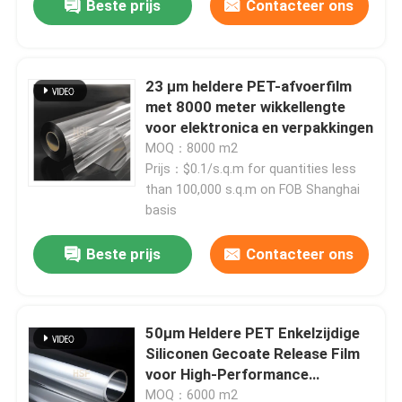
Beste prijs
Contacteer ons
23 μm heldere PET-afvoerfilm
met 8000 meter wikkellengte
voor elektronica en verpakkingen
MOQ：8000 m2
Prijs：$0.1/s.q.m for quantities less
than 100,000 s.q.m on FOB Shanghai
basis
Beste prijs
Contacteer ons
50μm Heldere PET Enkelzijdige
Siliconen Gecoate Release Film
voor High-Performance
Toepassingen
MOQ：6000 m2