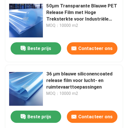
50μm Transparante Blauwe PET
Release Film met Hoge
Over ons
Treksterkte voor Industriële
Tapes en Labels
MOQ：10000 m2
Fabrieksreis
Beste prijs
Contacteer ons
Kwaliteitscontrole
Contacteer ons
36 μm blauwe siliconencoated
release film voor lucht- en
ruimtevaarttoepassingen
Vraag een offerte aan
MOQ：10000 m2
Hoogdichte polyethyleenfolie
Beste prijs
Contacteer ons
laagdichte polyethyleenfolie