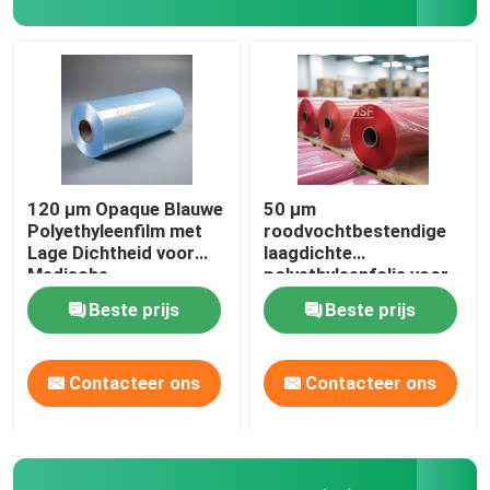
120 µm Opaque Blauwe
50 μm
Polyethyleenfilm met
roodvochtbestendige
Lage Dichtheid voor
laagdichte
Medische
polyethyleenfolie voor
Toepassingen
verpakkingen en
Beste prijs
Beste prijs
landbouw
Contacteer ons
Contacteer ons