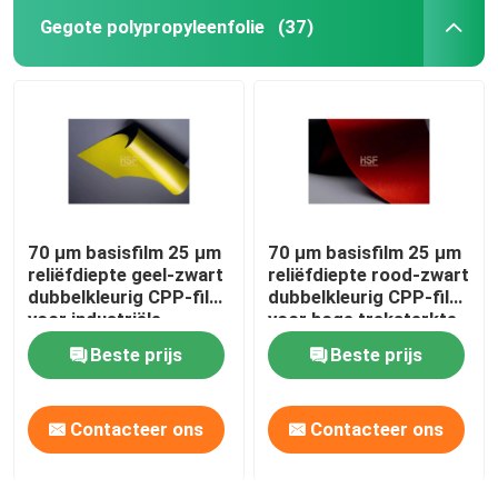
Gegote polypropyleenfolie
(37)
70 μm basisfilm 25 μm
70 μm basisfilm 25 μm
reliëfdiepte geel-zwart
reliëfdiepte rood-zwart
dubbelkleurig CPP-film
dubbelkleurig CPP-film
voor industriële
voor hoge treksterkte
markering
en scheurbestendige
Beste prijs
Beste prijs
verpakkingen
Contacteer ons
Contacteer ons