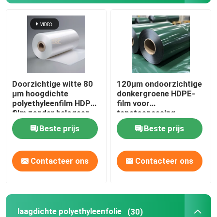
Doorzichtige witte 80
120μm ondoorzichtige
μm hoogdichte
donkergroene HDPE-
polyethyleenfilm HDPE-
film voor
film zonder halogeen
tapetoepassing -
voor verpakking en
polyethyleenfilm met
Beste prijs
Beste prijs
industrieel gebruik
hoge dichtheid
Contacteer ons
Contacteer ons
laagdichte polyethyleenfolie
(30)