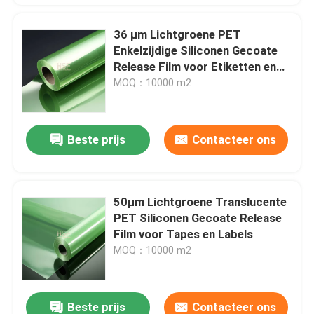
36 µm Lichtgroene PET
Georiënteerde polyethyleenfolie
Enkelzijdige Siliconen Gecoate
Release Film voor Etiketten en
Gegote polypropyleenfolie
Verpakkingen
MOQ：10000 m2
Mono-georiënteerde polypropyleenfolie
Beste prijs
Contacteer ons
Silicone-afgiftefolie
50μm Lichtgroene Translucente
De film van de HUISDIERENversie
PET Siliconen Gecoate Release
Film voor Tapes en Labels
MOQ：10000 m2
Fluorosilicone-afgifte-liner
Anti-statische film
Beste prijs
Contacteer ons