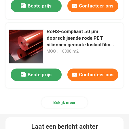
Beste prijs
Contacteer ons
RoHS-compliant 50 μm
doorschijnende rode PET
siliconen gecoate loslaatfilm
voor banden en etiketten
MOQ：10000 m2
Beste prijs
Contacteer ons
Bekijk meer
Laat een bericht achter