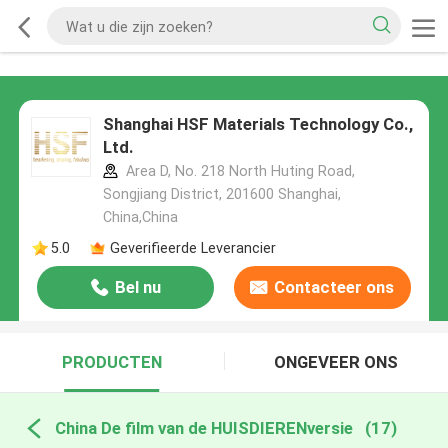
Shanghai HSF Materials Technology Co.,
Ltd.
Area D, No. 218 North Huting Road,
Songjiang District, 201600 Shanghai,
China,China
5.0
Geverifieerde Leverancier
Bel nu
Contacteer ons
PRODUCTEN
ONGEVEER ONS
China De film van de HUISDIERENversie
(17)